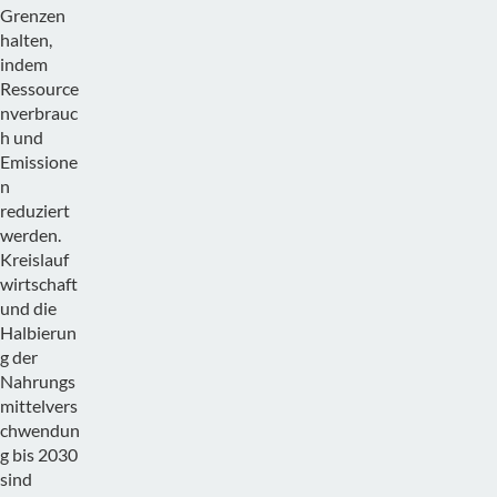
Grenzen
halten,
indem
Ressource
nverbrauc
h und
Emissione
n
reduziert
werden.
Kreislauf
wirtschaft
und die
Halbierun
g der
Nahrungs
mittelvers
chwendun
g bis 2030
sind