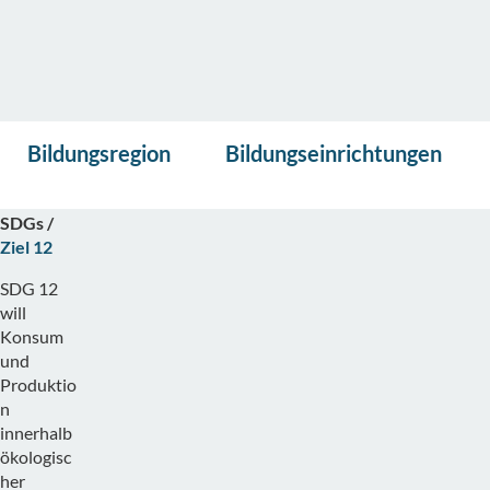
Vor
Bildungsregion
Bildungsregion
Bildungseinrichtungen
lese
Freising
n
17
SDGs
Ziel 12
SDG 12
will
Konsum
und
Produktio
n
innerhalb
ökologisc
her