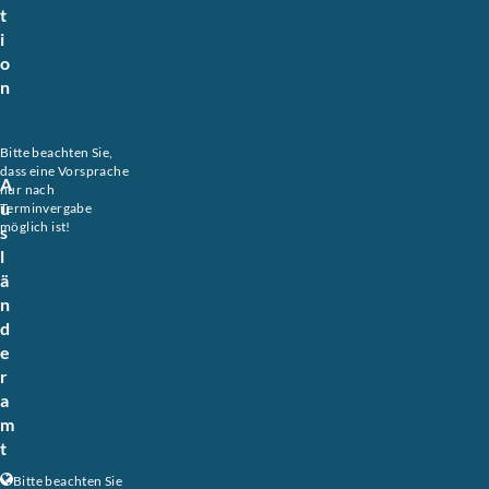
t
i
o
n
Bitte beachten Sie,
dass eine Vorsprache
A
nur nach
u
Terminvergabe
möglich ist!
s
l
ä
n
d
e
r
a
m
t
Bitte beachten Sie