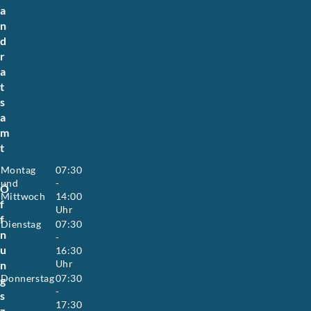
a
n
d
r
a
t
s
a
m
t
Montag
07:30
und
-
Ö
Mittwoch
14:00
f
Uhr
f
Dienstag
07:30
n
-
u
16:30
Uhr
n
Donnerstag
07:30
g
-
s
17:30
z