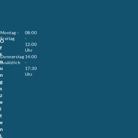
y
e
r
.
Montag -
08:00
Freitag
-
Ö
12:00
f
Uhr
f
Donnerstag
14:00
n
zusätzlich
-
u
17:30
Uhr
n
g
s
z
e
i
t
e
n
L