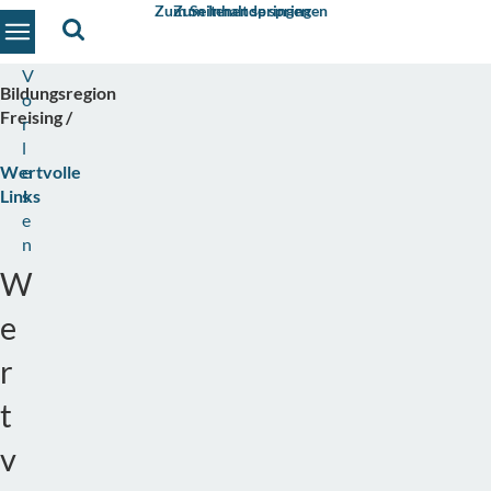
Zum Seitenende springen
Zum Inhalt springen
Suche
Toggle navigation
V
Bildungsregion
o
Freising
r
l
Wertvolle
e
Links
s
e
n
W
e
r
t
v