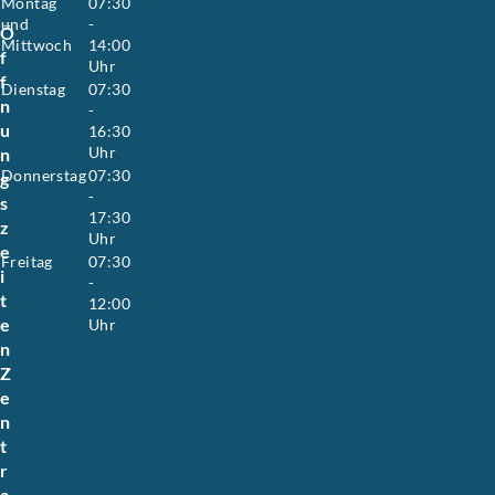
Montag
07:30
und
-
Ö
Mittwoch
14:00
f
Uhr
f
Dienstag
07:30
n
-
u
16:30
Uhr
n
Donnerstag
07:30
g
-
s
17:30
z
Uhr
e
Freitag
07:30
i
-
t
12:00
e
Uhr
n
Z
e
n
t
r
a