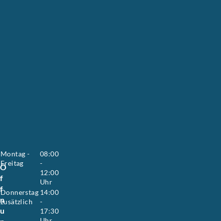
t
i
n
S
u
s
a
n
n
e
H
o
y
e
r
.
Montag -
08:00
Freitag
-
Ö
12:00
f
Uhr
f
Donnerstag
14:00
n
zusätzlich
-
u
17:30
Uhr