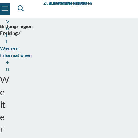
Zum Seitenende springen
Zum Inhalt springen
Suche
Toggle navigation
V
Bildungsregion
o
Freising
r
l
Weitere
e
Informationen
s
e
n
W
e
it
e
r