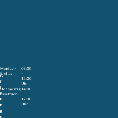
S
u
s
a
n
n
e
H
o
y
e
r
.
Montag -
08:00
Freitag
-
Ö
12:00
f
Uhr
f
Donnerstag
14:00
n
zusätzlich
-
u
17:30
Uhr
n
g
s