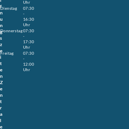
Uhr
f
Dienstag
07:30
n
-
u
16:30
Uhr
n
Donnerstag
07:30
g
-
s
17:30
z
Uhr
e
Freitag
07:30
i
-
t
12:00
e
Uhr
n
Z
e
n
t
r
a
l
e